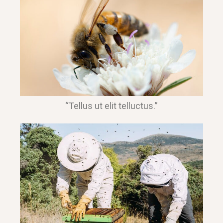
“Tellus ut elit telluctus.”